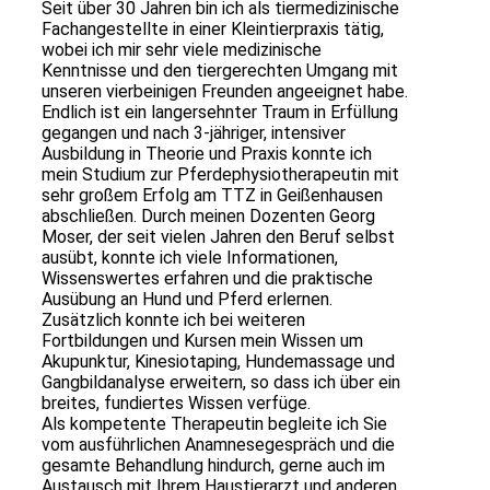
Seit über 30 Jahren bin ich als tiermedizinische
Fachangestellte in einer Kleintierpraxis tätig,
wobei ich mir sehr viele medizinische
Kenntnisse und den tiergerechten Umgang mit
unseren vierbeinigen Freunden angeeignet habe.
Endlich ist ein langersehnter Traum in Erfüllung
gegangen und nach 3-jähriger, intensiver
Ausbildung in Theorie und Praxis konnte ich
mein Studium zur Pferdephysiotherapeutin mit
sehr großem Erfolg am TTZ in Geißenhausen
abschließen. Durch meinen Dozenten Georg
Moser, der seit vielen Jahren den Beruf selbst
ausübt, konnte ich viele Informationen,
Wissenswertes erfahren und die praktische
Ausübung an Hund und Pferd erlernen.
Zusätzlich konnte ich bei weiteren
Fortbildungen und Kursen mein Wissen um
Akupunktur, Kinesiotaping, Hundemassage und
Gangbildanalyse erweitern, so dass ich über ein
breites, fundiertes Wissen verfüge.
Als kompetente Therapeutin begleite ich Sie
vom ausführlichen Anamnesegespräch und die
gesamte Behandlung hindurch, gerne auch im
Austausch mit Ihrem Haustierarzt und anderen