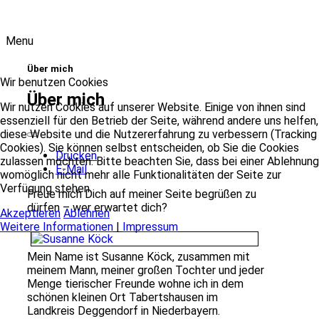
Menu
Über mich
Wir benutzen Cookies
Über mich
Wir nutzen Cookies auf unserer Website. Einige von ihnen sind
essenziell für den Betrieb der Seite, während andere uns helfen,
diese Website und die Nutzererfahrung zu verbessern (Tracking
Cookies). Sie können selbst entscheiden, ob Sie die Cookies
Drucken
zulassen möchten. Bitte beachten Sie, dass bei einer Ablehnung
E-Mail
womöglich nicht mehr alle Funktionalitäten der Seite zur
Verfügung stehen.
Freue mich Dich auf meiner Seite begrüßen zu
dürfen – wer erwartet dich?
Akzeptieren
Ablehnen
Weitere Informationen
|
Impressum
Mein Name ist Susanne Köck, zusammen mit
meinem Mann, meiner großen Tochter und jeder
Menge tierischer Freunde wohne ich in dem
schönen kleinen Ort Tabertshausen im
Landkreis Deggendorf in Niederbayern.