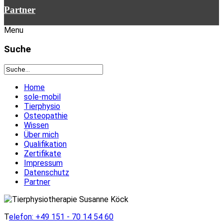
Partner
Menu
Suche
Home
sole-mobil
Tierphysio
Osteopathie
Wissen
Über mich
Qualifikation
Zertifikate
Impressum
Datenschutz
Partner
T
elefon: +49 151 - 70 14 54 60