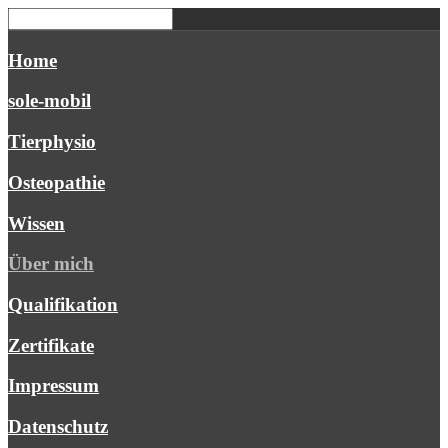
Home
sole-mobil
Tierphysio
Osteopathie
Wissen
Über mich
Qualifikation
Zertifikate
Impressum
Datenschutz